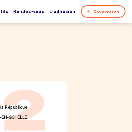
tils
Rendez-vous
L’adhésion
Connexion
62
 la République
S-EN-GOHELLE