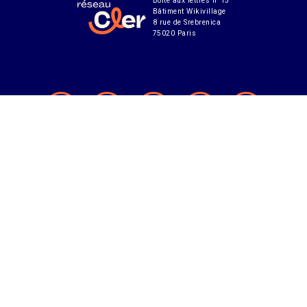
Boîte aux lettres n°15
Bâtiment Wikivillage
8 rue de Srebrenica
75020 Paris
Abonnement à notre lettre d'infos
CONTACT
MENTIONS LÉGALES