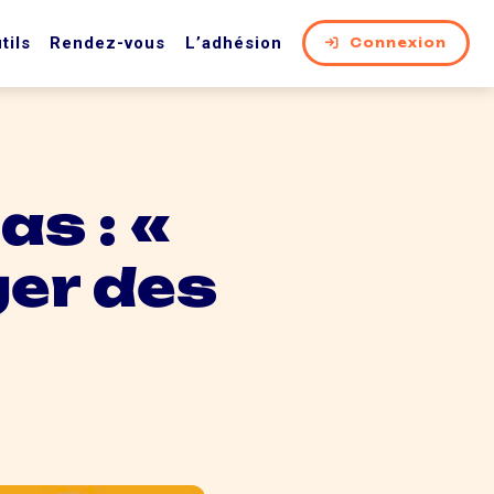
tils
Rendez-vous
L’adhésion
Connexion
as : «
er des