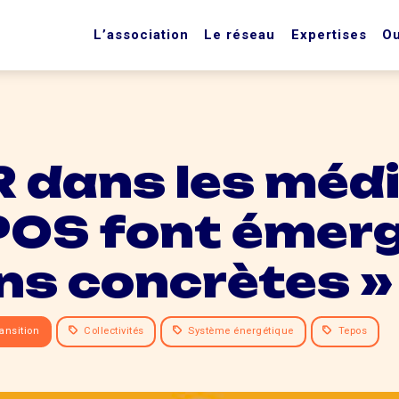
L’association
Le réseau
Expertises
Ou
 dans les médi
POS font émerg
ns concrètes »
ansition
Collectivités
Système énergétique
Tepos