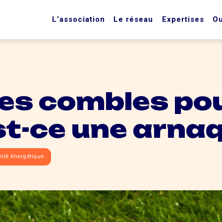
L’association
Le réseau
Expertises
Ou
ses combles po
st-ce une arna
rité énergétique