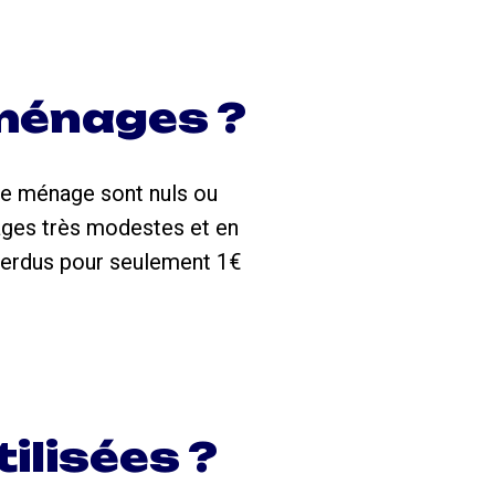
 ménages ?
le ménage sont nuls ou
nages très modestes et en
 perdus pour seulement 1€
ilisées ?