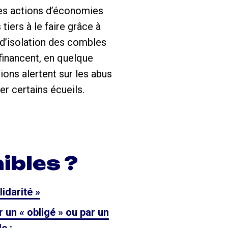
des actions d’économies
tiers à le faire grâce à
 d’isolation des combles
financent, en quelque
ons alertent sur les abus
r certains écueils.
ibles ?
idarité »
r un « obligé » ou par un