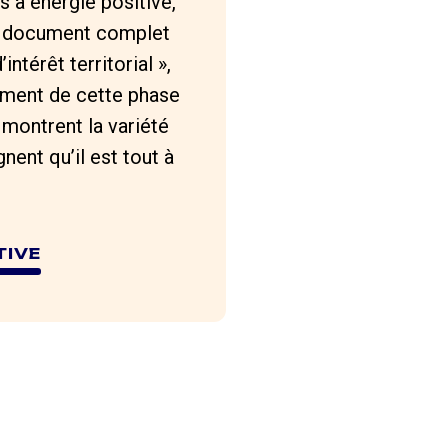
es à énergie positive,
un document complet
ntérêt territorial »,
cement de cette phase
 montrent la variété
nent qu’il est tout à
TIVE