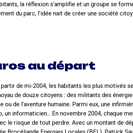
tants, la réflexion s’amplifie et un groupe se form
ent du parc, l’idée nait de créer une société cito
ros au départ
partir de mi-2004, les habitants les plus motivés se
 noyau de douze citoyens : des militants des énergi
ale ou de l’aventure humaine. Parmi eux, une infirmiè
o, un informaticien… En novembre 2004, chaque m
vec le risque de tout perdre. Avec un montant de dép
ée Brocéliande Energies Locales (BEL). Patrick Saul