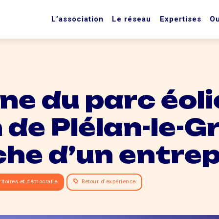
L’association
Le réseau
Expertises
Ou
gine du parc éol
 de Plélan-le-Gr
he d’un entre
ritoires et démocratie
Retour d'expérience