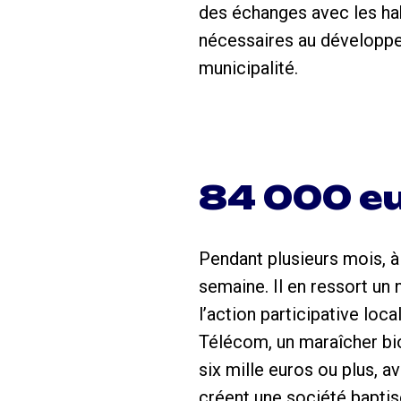
des échanges avec les habi
nécessaires au développem
municipalité.
84 000 eu
Pendant plusieurs mois, à 
semaine. Il en ressort un
l’action participative loc
Télécom, un maraîcher bi
six mille euros ou plus, a
créent une société baptis