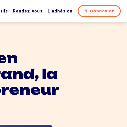
tils
Rendez-vous
L’adhésion
Connexion
ien
and, la
preneur