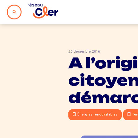
20 décembre 2016
A l’ori
citoyen
démarc
Énergies renouvelables
Ter